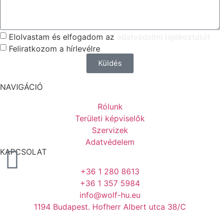
Elolvastam és elfogadom az
adatvédelmi tájékoztatót
Feliratkozom a hírlevélre
Küldés
NAVIGÁCIÓ
Rólunk
Területi képviselők
Szervizek
Adatvédelem
KAPCSOLAT
+36 1 280 8613
+36 1 357 5984
info@wolf-hu.eu
1194 Budapest. Hofherr Albert utca 38/C