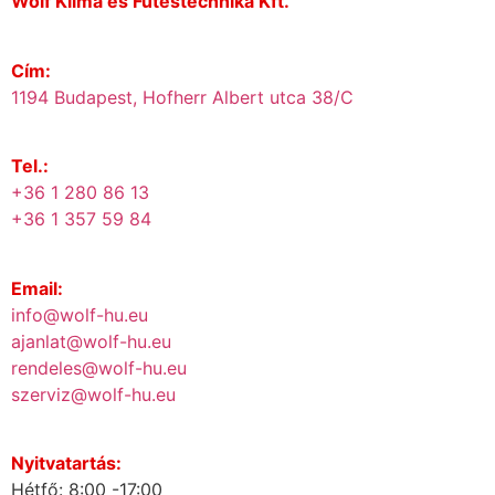
Wolf Klíma és Fűtéstechnika Kft.
Cím:
1194 Budapest, Hofherr Albert utca 38/C
Tel.:
+36 1 280 86 13
+36 1 357 59 84
Email:
info@wolf-hu.eu
ajanlat@wolf-hu.eu
rendeles@wolf-hu.eu
szerviz@wolf-hu.eu
Nyitvatartás:
Hétfő: 8:00 -17:00