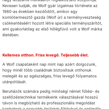
Kevesen tudják, de Wolf gyár izgalmas története az
1960-as években kezdődött, amikor egy
komlótermesztő gazda (Wolf úr) a terményveszteség
csökkentéséért hozott létre speciális terményszárítót,
ami gyakorlatilag az első hőlégfúvó volt a Wolf márka
életében.
Kellemes otthon. Friss levegő. Teljesebb élet.
A Wolf csapataként nap mint nap azért dolgozunk,
hogy minél több családnak biztosítsuk otthonuk
melegét és az egészséges, friss levegő folyamatos
utánpótlását.
Beruházók számára pedig minőségi német fűtési- és
szellőzéstechnikai termékeink választásával hosszú
távon is megbízható és professzionális megoldást
kaphatnak a nagyobb épületek fűtésével és optimális