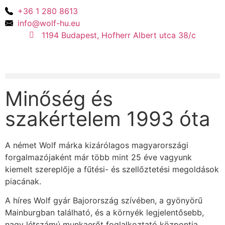
+36 1 280 8613
info@wolf-hu.eu
1194 Budapest, Hofherr Albert utca 38/c
Minőség és
szakértelem 1993 óta
A német Wolf márka kizárólagos magyarországi
forgalmazójaként már több mint 25 éve vagyunk
kiemelt szereplője a fűtési- és szellőztetési megoldások
piacának.
A híres Wolf gyár Bajorország szívében, a gyönyörű
Mainburgban található, és a környék legjelentősebb,
nagy létszámú munkaerőt foglalkoztató központja.