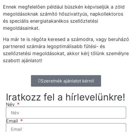
Ennek megfelelően például büszkén képviseljük a zöld
megoldásoknak számító hőszivattyús, napkollektoros
és speciális energiatakarékos szellőztetési
megoldásainkat.
Ha már te is régóta keresed a számodra, vagy beruházó
partnered számára legoptimálisabb fűtési- és
szellőztetési megoldásokat, akkor kérj tőlünk személyre
szabott ajánlatot!
Szeretnék ajánlatot kérni!
Iratkozz fel a hírlevelünkre!
Név
Email