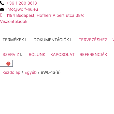
+36 1 280 8613
info@wolf-hu.eu
1194 Budapest, Hofherr Albert utca 38/c
Viszonteladók
TERMÉKEK
DOKUMENTÁCIÓK
TERVEZÉSHEZ
SZERVIZ
RÓLUNK
KAPCSOLAT
REFERENCIÁK
0
Kezdőlap
/
Egyéb
/ BWL-1S(B)