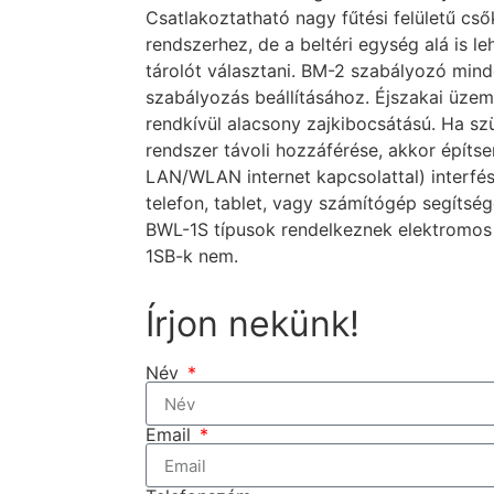
Csatlakoztatható nagy fűtési felületű cső
rendszerhez, de a beltéri egység alá is 
tárolót választani. BM-2 szabályozó min
szabályozás beállításához. Éjszakai üze
rendkívül alacsony zajkibocsátású. Ha sz
rendszer távoli hozzáférése, akkor épít
LAN/WLAN internet kapcsolattal) interfés
telefon, tablet, vagy számítógép segítsé
BWL-1S típusok rendelkeznek elektromos 
1SB-k nem.
Írjon nekünk!
Név
Email