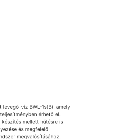
t levegő-víz BWL-1s(B), amely
eljesítményben érhető el.
készítés mellett hűtésre is
elyezése és megfelelő
endszer megvalósításához.