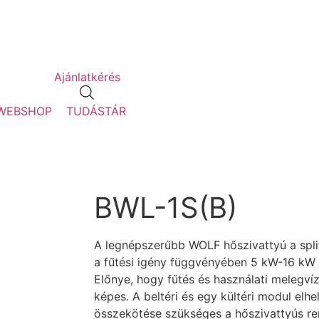
Ajánlatkérés
WEBSHOP
TUDÁSTÁR
BWL-1S(B)
A legnépszerűbb WOLF hőszivattyú a spli
a fűtési igény függvényében 5 kW-16 kW t
Előnye, hogy fűtés és használati melegvíz 
képes. A beltéri és egy kültéri modul elh
összekötése szükséges a hőszivattyús r