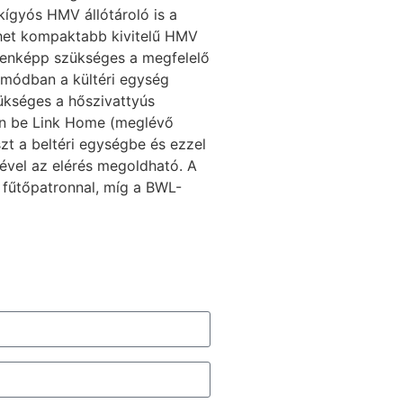
kígyós HMV állótároló is a
lehet kompaktabb kivitelű HMV
denképp szükséges a megfelelő
mmódban a kültéri egység
ükséges a hőszivattyús
sen be Link Home (meglévő
zt a beltéri egységbe és ezzel
gével az elérés megoldható. A
fűtőpatronnal, míg a BWL-