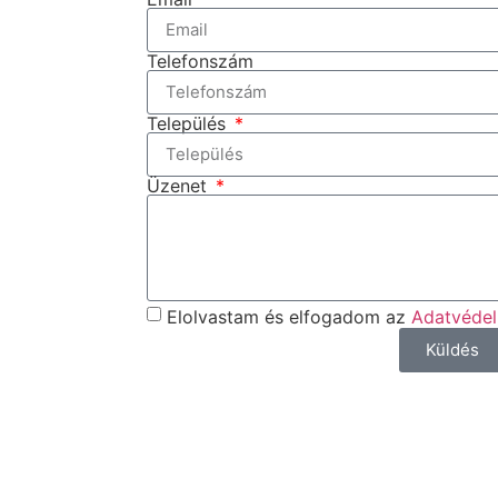
Telefonszám
Település
Üzenet
Elolvastam és elfogadom az
Adatvédel
Küldés