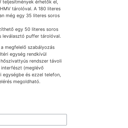
teljesítmények érhetők el,
 HMV tárolóval. A 180 literes
n még egy 35 literes soros
íthető egy 50 literes soros
s leválasztó puffer tárolóval.
a megfelelő szabályozás
téri egység rendkívül
hőszivattyús rendszer távoli
 interfészt (meglévő
i egységbe és ezzel telefon,
elérés megoldható.