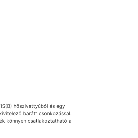
1S(B) hőszivattyúból és egy
kivitelező barát” csonkozással.
ék könnyen csatlakoztatható a