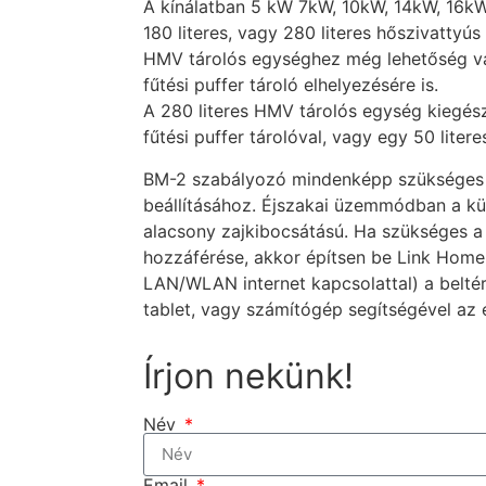
A kínálatban 5 kW 7kW, 10kW, 14kW, 16kW 
180 literes, vagy 280 literes hőszivattyús
HMV tárolós egységhez még lehetőség va
fűtési puffer tároló elhelyezésére is.
A 280 literes HMV tárolós egység kiegész
fűtési puffer tárolóval, vagy egy 50 litere
BM-2 szabályozó mindenképp szükséges 
beállításához. Éjszakai üzemmódban a kül
alacsony zajkibocsátású. Ha szükséges a 
hozzáférése, akkor építsen be Link Home
LAN/WLAN internet kapcsolattal) a beltér
tablet, vagy számítógép segítségével az 
Írjon nekünk!
Név
Email