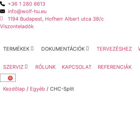
+36 1 280 8613
info@wolf-hu.eu
1194 Budapest, Hofherr Albert utca 38/c
Viszonteladók
TERMÉKEK
DOKUMENTÁCIÓK
TERVEZÉSHEZ
SZERVIZ
RÓLUNK
KAPCSOLAT
REFERENCIÁK
0
Kezdőlap
/
Egyéb
/ CHC-Split