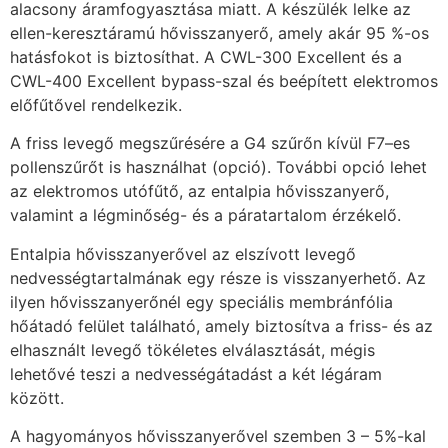
alacsony áramfogyasztása miatt. A készülék lelke az
ellen-keresztáramú hővisszanyerő, amely akár 95 %-os
hatásfokot is biztosíthat. A CWL-300 Excellent és a
CWL-400 Excellent bypass-szal és beépített elektromos
előfűtővel rendelkezik.
A friss levegő megszűrésére a G4 szűrőn kívül F7–es
pollenszűrőt is használhat (opció). További opció lehet
az elektromos utófűtő, az entalpia hővisszanyerő,
valamint a légminőség- és a páratartalom érzékelő.
Entalpia hővisszanyerővel az elszívott levegő
nedvességtartalmának egy része is visszanyerhető. Az
ilyen hővisszanyerőnél egy speciális membránfólia
hőátadó felület található, amely biztosítva a friss- és az
elhasznált levegő tökéletes elválasztását, mégis
lehetővé teszi a nedvességátadást a két légáram
között.
A hagyományos hővisszanyerővel szemben 3 – 5%-kal