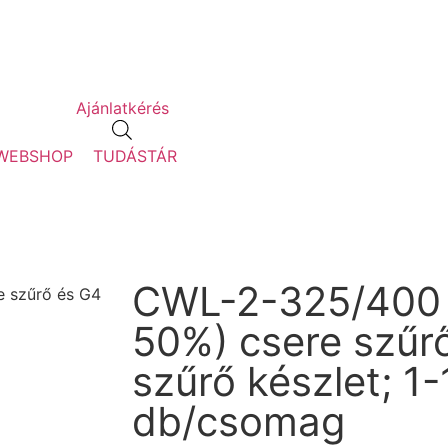
Ajánlatkérés
WEBSHOP
TUDÁSTÁR
CWL-2-325/400 
 szűrő és G4
50%) csere szűr
szűrő készlet; 1-
db/csomag