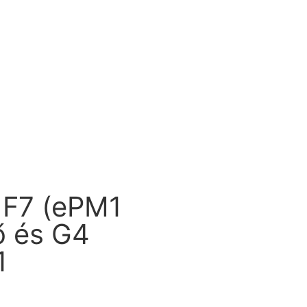
F7 (ePM1
ő és G4
1