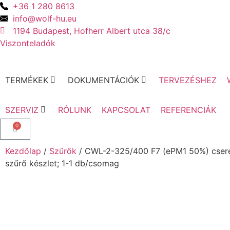
+36 1 280 8613
info@wolf-hu.eu
1194 Budapest, Hofherr Albert utca 38/c
Viszonteladók
TERMÉKEK
DOKUMENTÁCIÓK
TERVEZÉSHEZ
SZERVIZ
RÓLUNK
KAPCSOLAT
REFERENCIÁK
0
Kezdőlap
/
Szűrők
/ CWL-2-325/400 F7 (ePM1 50%) csere
szűrő készlet; 1-1 db/csomag