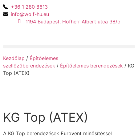
+36 1 280 8613
info@wolf-hu.eu
1194 Budapest, Hofherr Albert utca 38/c
Kezdőlap
/
Építőelemes
szellőzőberendezések
/
Építőelemes berendezések
/ KG
Top (ATEX)
KG Top (ATEX)
A KG Top berendezések Eurovent minősítéssel