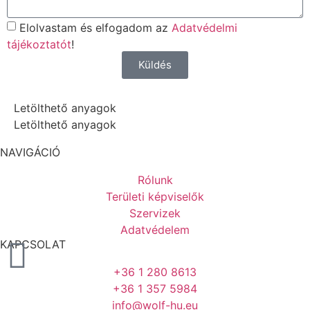
Elolvastam és elfogadom az
Adatvédelmi
tájékoztatót
!
Küldés
Letölthető anyagok
Letölthető anyagok
NAVIGÁCIÓ
Rólunk
Területi képviselők
Szervizek
Adatvédelem
KAPCSOLAT
+36 1 280 8613
+36 1 357 5984
info@wolf-hu.eu