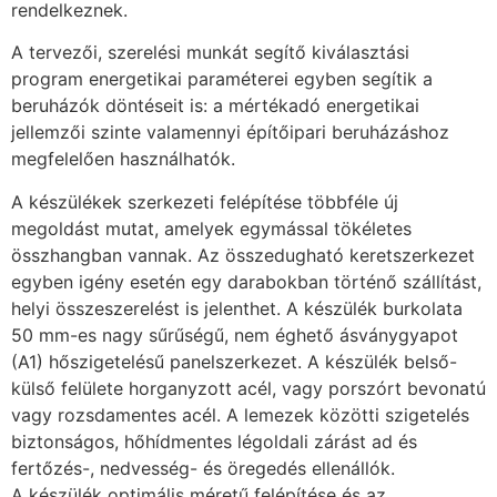
rendelkeznek.
A tervezői, szerelési munkát segítő kiválasztási
program energetikai paraméterei egyben segítik a
beruházók döntéseit is: a mértékadó energetikai
jellemzői szinte valamennyi építőipari beruházáshoz
megfelelően használhatók.
A készülékek szerkezeti felépítése többféle új
megoldást mutat, amelyek egymással tökéletes
összhangban vannak. Az összedugható keretszerkezet
egyben igény esetén egy darabokban történő szállítást,
helyi összeszerelést is jelenthet. A készülék burkolata
50 mm-es nagy sűrűségű, nem éghető ásványgyapot
(A1) hőszigetelésű panelszerkezet. A készülék belső-
külső felülete horganyzott acél, vagy porszórt bevonatú
vagy rozsdamentes acél. A lemezek közötti szigetelés
biztonságos, hőhídmentes légoldali zárást ad és
fertőzés-, nedvesség- és öregedés ellenállók.
A készülék optimális méretű felépítése és az