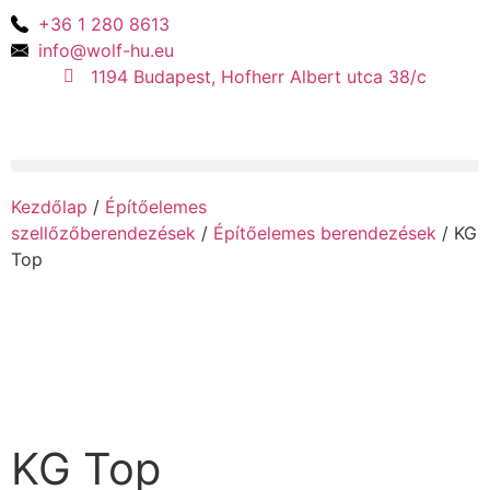
+36 1 280 8613
info@wolf-hu.eu
1194 Budapest, Hofherr Albert utca 38/c
Kezdőlap
/
Építőelemes
szellőzőberendezések
/
Építőelemes berendezések
/ KG
Top
KG Top