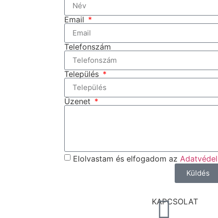
Email
Telefonszám
Település
Üzenet
Elolvastam és elfogadom az
Adatvédel
Küldés
KAPCSOLAT