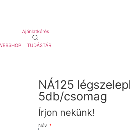
Ajánlatkérés
WEBSHOP
TUDÁSTÁR
NÁ125 légszele
5db/csomag
Írjon nekünk!
Név