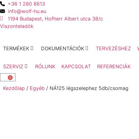
+36 1 280 8613
info@wolf-hu.eu
1194 Budapest, Hofherr Albert utca 38/c
Viszonteladók
TERMÉKEK
DOKUMENTÁCIÓK
TERVEZÉSHEZ
SZERVIZ
RÓLUNK
KAPCSOLAT
REFERENCIÁK
0
Kezdőlap
/
Egyéb
/ NÁ125 légszelephez 5db/csomag