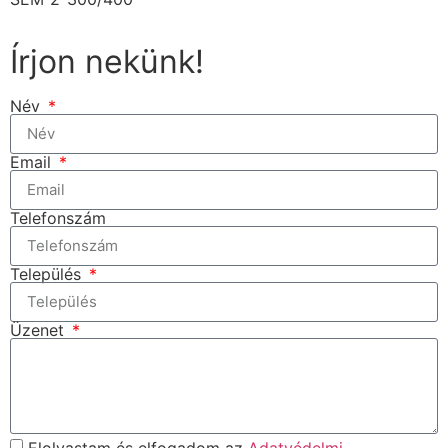
Írjon nekünk!
Név
Email
Telefonszám
Település
Üzenet
Elolvastam és elfogadom az
Adatvédelmi