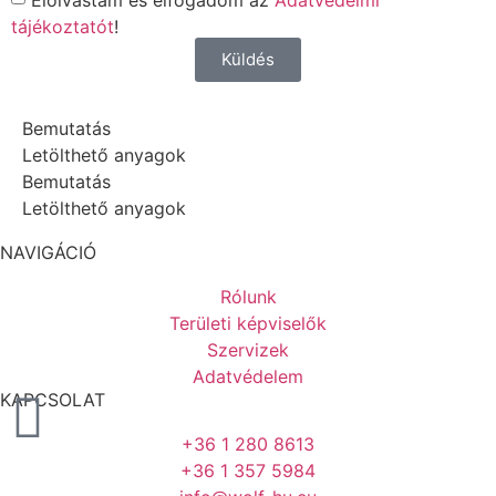
tájékoztatót
!
Küldés
Bemutatás
Letölthető anyagok
Bemutatás
Letölthető anyagok
NAVIGÁCIÓ
Rólunk
Területi képviselők
Szervizek
Adatvédelem
KAPCSOLAT
+36 1 280 8613
+36 1 357 5984