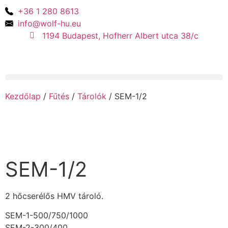
+36 1 280 8613
info@wolf-hu.eu
1194 Budapest, Hofherr Albert utca 38/c
Kezdőlap
/
Fűtés
/
Tárolók
/ SEM-1/2
SEM-1/2
2 hőcserélős HMV tároló.
SEM-1-500/750/1000
SEM-2-300/400