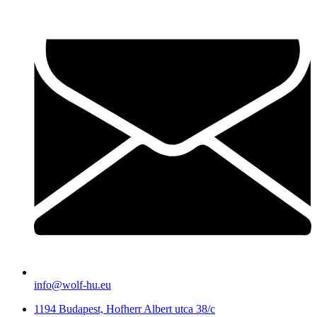
info@wolf-hu.eu
1194 Budapest, Hofherr Albert utca 38/c