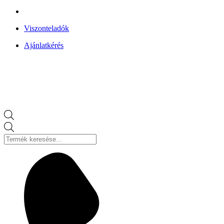
Viszonteladók
Ajánlatkérés
Products
search