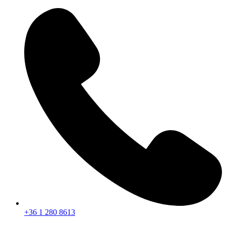
Ugrás
a
tartalomhoz
+36 1 280 8613