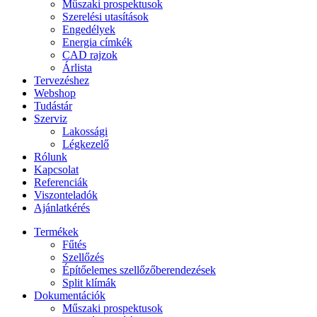
Műszaki prospektusok
Szerelési utasítások
Engedélyek
Energia címkék
CAD rajzok
Árlista
Tervezéshez
Webshop
Tudástár
Szerviz
Lakossági
Légkezelő
Rólunk
Kapcsolat
Referenciák
Viszonteladók
Ajánlatkérés
Termékek
Fűtés
Szellőzés
Építőelemes szellőzőberendezések
Split klímák
Dokumentációk
Műszaki prospektusok