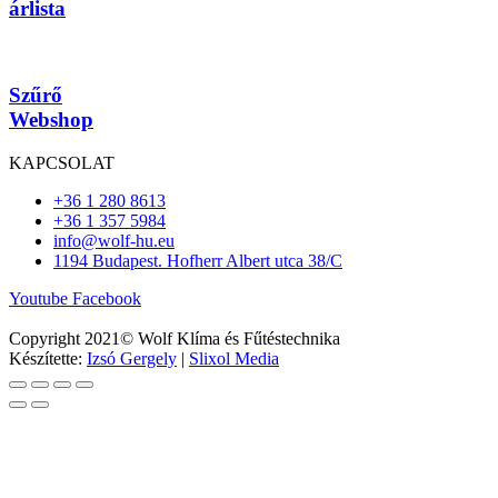
árlista
Szűrő
Webshop
KAPCSOLAT
+36 1 280 8613
+36 1 357 5984
info@wolf-hu.eu
1194 Budapest. Hofherr Albert utca 38/C
Youtube
Facebook
Copyright 2021© Wolf Klíma és Fűtéstechnika
Készítette:
Izsó Gergely
|
Slixol Media