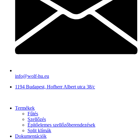
info@wolf-hu.eu
1194 Budapest, Hofherr Albert utca 38/c
Termékek
Fűtés
Szellőzés
Építőelemes szellőzőberendezések
Split klímák
Dokumentációk