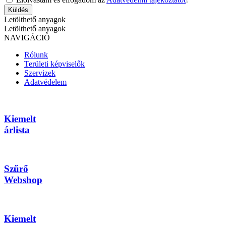
Küldés
Letölthető anyagok
Letölthető anyagok
NAVIGÁCIÓ
Rólunk
Területi képviselők
Szervizek
Adatvédelem
Kiemelt
árlista
Szűrő
Webshop
Kiemelt