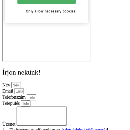
Írjon nekünk!
Név
Email
Telefonszám
Település
Üzenet
Elolvastam és elfogadom az
Adatvédelmi tájékoztatót
!