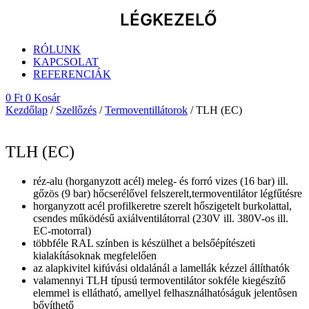
LÉGKEZELŐ
RÓLUNK
KAPCSOLAT
REFERENCIÁK
0
Ft
0
Kosár
Kezdőlap
/
Szellőzés
/
Termoventillátorok
/ TLH (EC)
TLH (EC)
réz-alu (horganyzott acél) meleg- és forró vizes (16 bar) ill.
gőzös (9 bar) hőcserélővel felszerelt,termoventilátor légfűtésre
horganyzott acél profilkeretre szerelt hőszigetelt burkolattal,
csendes működésű axiálventilátorral (230V ill. 380V-os ill.
EC-motorral)
többféle RAL színben is készülhet a belsőépítészeti
kialakításoknak megfelelően
az alapkivitel kifúvási oldalánál a lamellák kézzel állíthatók
valamennyi TLH típusú termoventilátor sokféle kiegészítő
elemmel is ellátható, amellyel felhasználhatóságuk jelentôsen
bővíthető