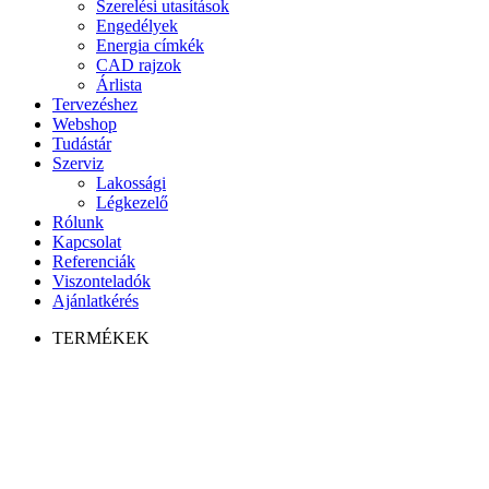
Szerelési utasítások
Engedélyek
Energia címkék
CAD rajzok
Árlista
Tervezéshez
Webshop
Tudástár
Szerviz
Lakossági
Légkezelő
Rólunk
Kapcsolat
Referenciák
Viszonteladók
Ajánlatkérés
TERMÉKEK