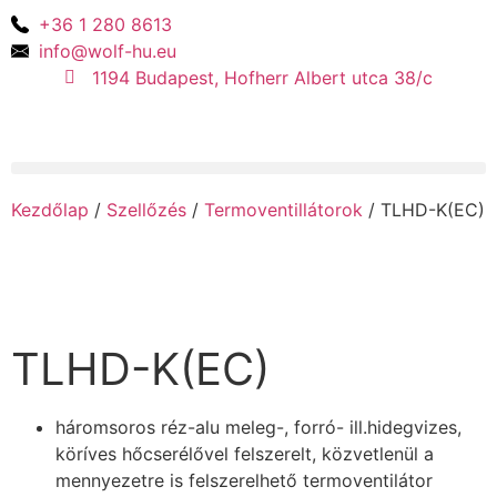
+36 1 280 8613
info@wolf-hu.eu
1194 Budapest, Hofherr Albert utca 38/c
Kezdőlap
/
Szellőzés
/
Termoventillátorok
/ TLHD-K(EC)
TLHD-K(EC)
háromsoros réz-alu meleg-, forró- ill.hidegvizes,
köríves hőcserélővel felszerelt, közvetlenül a
mennyezetre is felszerelhető termoventilátor