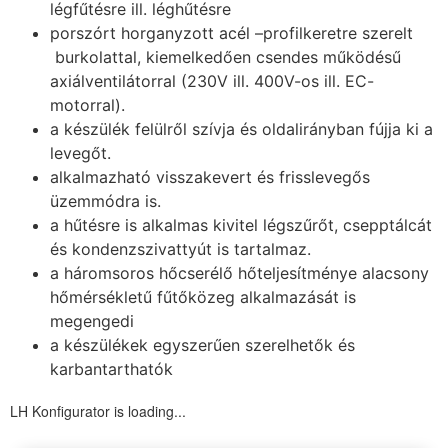
légfűtésre ill. léghűtésre
porszórt horganyzott acél –profilkeretre szerelt
burkolattal, kiemelkedően csendes működésű
axiálventilátorral (230V ill. 400V-os ill. EC-
motorral).
a készülék felülről szívja és oldalirányban fújja ki a
levegőt.
alkalmazható visszakevert és frisslevegős
üzemmódra is.
a hűtésre is alkalmas kivitel légszűrőt, csepptálcát
és kondenzszivattyút is tartalmaz.
a háromsoros hőcserélő hőteljesítménye alacsony
hőmérsékletű fűtőközeg alkalmazását is
megengedi
a készülékek egyszerűen szerelhetők és
karbantarthatók