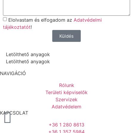
Elolvastam és elfogadom az
Adatvédelmi
tájékoztatót
!
Küldés
Letölthető anyagok
Letölthető anyagok
NAVIGÁCIÓ
Rólunk
Területi képviselők
Szervizek
Adatvédelem
KAPCSOLAT
+36 1 280 8613
+36 1 357 5984