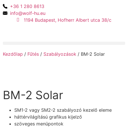
+36 1 280 8613
info@wolf-hu.eu
1194 Budapest, Hofherr Albert utca 38/c
Kezdőlap
/
Fűtés
/
Szabályozások
/ BM-2 Solar
BM-2 Solar
SM1-2 vagy SM2-2 szabályozó kezelő eleme
háttérvilágítású grafikus kijelző
szöveges menüpontok