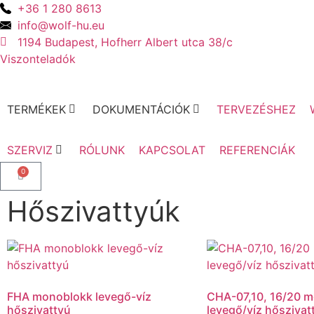
+36 1 280 8613
info@wolf-hu.eu
1194 Budapest, Hofherr Albert utca 38/c
Viszonteladók
TERMÉKEK
DOKUMENTÁCIÓK
TERVEZÉSHEZ
SZERVIZ
RÓLUNK
KAPCSOLAT
REFERENCIÁK
0
Hőszivattyúk
FHA monoblokk levegő-víz
CHA-07,10, 16/20 
hőszivattyú
levegő/víz hőszivat