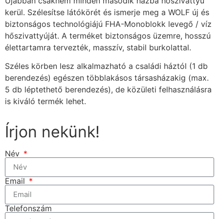
Újabban csaknem minden második házba hőszivattyú
kerül. Szélesítse látókörét és ismerje meg a WOLF új és
biztonságos technológiájú FHA-Monoblokk levegő / víz
hőszivattyúját. A terméket biztonságos üzemre, hosszú
élettartamra tervezték, masszív, stabil burkolattal.
Széles körben lesz alkalmazható a családi háztól (1 db
berendezés) egészen többlakásos társasházakig (max.
5 db léptethető berendezés), de közületi felhasználásra
is kiváló termék lehet.
Írjon nekünk!
Név
Email
Telefonszám