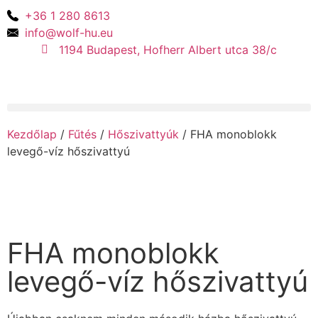
+36 1 280 8613
info@wolf-hu.eu
1194 Budapest, Hofherr Albert utca 38/c
Kezdőlap
/
Fűtés
/
Hőszivattyúk
/ FHA monoblokk
levegő-víz hőszivattyú
FHA monoblokk
levegő-víz hőszivattyú