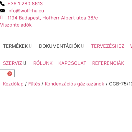
+36 1 280 8613
info@wolf-hu.eu
1194 Budapest, Hofherr Albert utca 38/c
Viszonteladók
TERMÉKEK
DOKUMENTÁCIÓK
TERVEZÉSHEZ
SZERVIZ
RÓLUNK
KAPCSOLAT
REFERENCIÁK
0
Kezdőlap
/
Fűtés
/
Kondenzációs gázkazánok
/ CGB-75/10