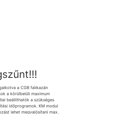
zűnt!!!
galkotva a CGB falikazán
mok a körülbelüli maximum
lal beállíthatók a szükséges
zítési időprogramok. KM modul
ozást lehet megvalósítani max.