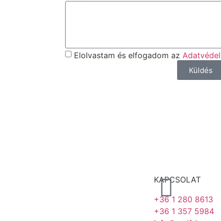
Elolvastam és elfogadom az
Adatvédel
Küldés
KAPCSOLAT
+36 1 280 8613
+36 1 357 5984