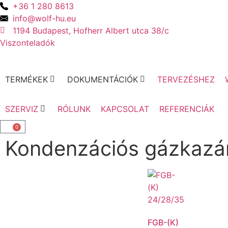
+36 1 280 8613
info@wolf-hu.eu
1194 Budapest, Hofherr Albert utca 38/c
Viszonteladók
TERMÉKEK
DOKUMENTÁCIÓK
TERVEZÉSHEZ
SZERVIZ
RÓLUNK
KAPCSOLAT
REFERENCIÁK
0
Kondenzációs gázkazá
FGB-(K)